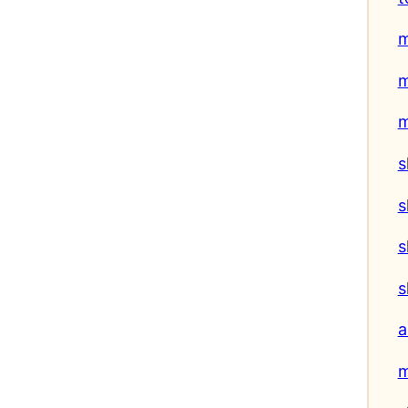
m
m
m
s
s
s
s
a
m