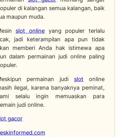
opuler di kalangan semua kalangan, baik
ua maupun muda.
Mesin
slot online
yang populer terlalu
cak, jadi keterampilan apa pun tidak
kan memberi Anda hak istimewa apa
un dalam permainan judi online paling
opuler.
eskipun permainan judi
slot
online
asih ilegal, karena banyaknya peminat,
ami selalu ingin memuaskan para
emain judi online.
lot gacor
eskinformed.com