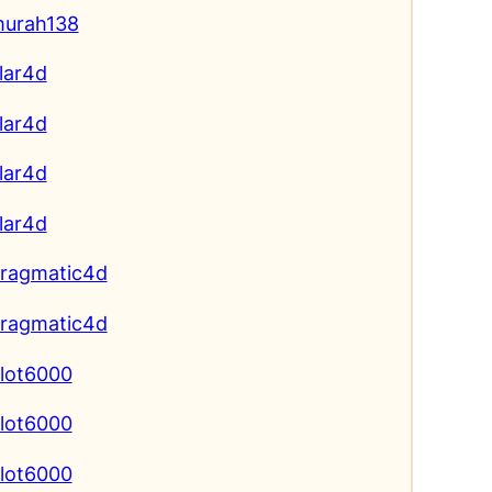
urah138
lar4d
lar4d
lar4d
lar4d
ragmatic4d
ragmatic4d
lot6000
lot6000
lot6000