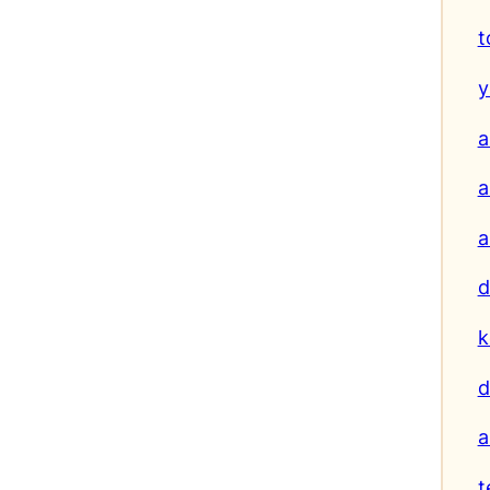
t
y
a
a
a
d
k
d
a
t