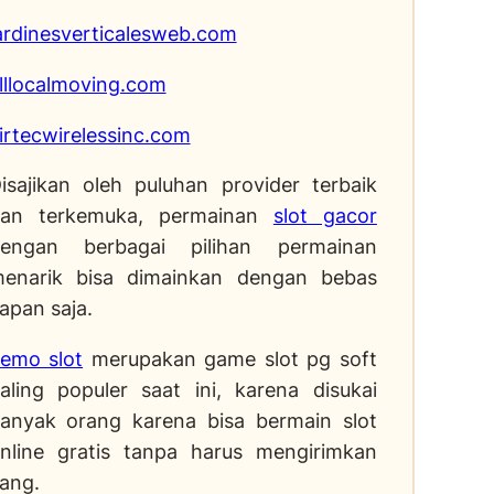
ardinesverticalesweb.com
lllocalmoving.com
irtecwirelessinc.com
isajikan oleh puluhan provider terbaik
an terkemuka, permainan
slot gacor
engan berbagai pilihan permainan
enarik bisa dimainkan dengan bebas
apan saja.
emo slot
merupakan game slot pg soft
aling populer saat ini, karena disukai
anyak orang karena bisa bermain slot
nline gratis tanpa harus mengirimkan
ang.