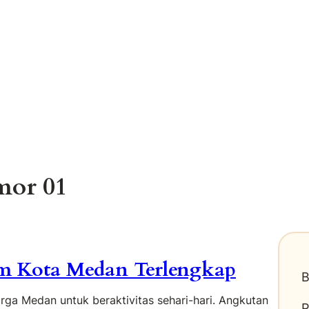
or 01
um Kota Medan Terlengkap
B
ga Medan untuk beraktivitas sehari-hari. Angkutan