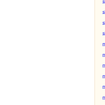
s
s
s
s
m
m