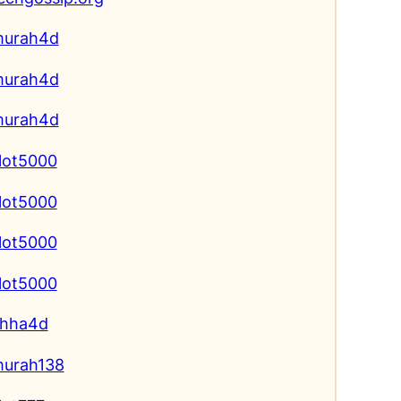
urah4d
urah4d
urah4d
lot5000
lot5000
lot5000
lot5000
hha4d
urah138