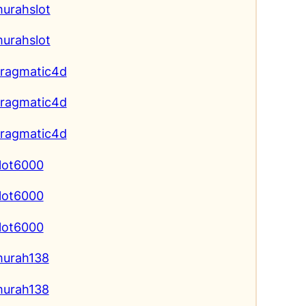
urahslot
urahslot
ragmatic4d
ragmatic4d
ragmatic4d
lot6000
lot6000
lot6000
urah138
urah138