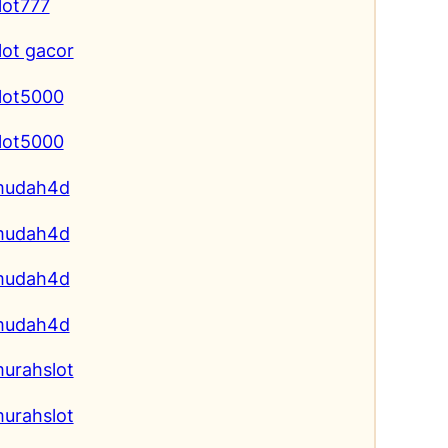
lot777
lot gacor
lot5000
lot5000
mudah4d
mudah4d
mudah4d
mudah4d
urahslot
urahslot