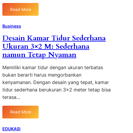
Read More
:
S
t
Business
r
Desain Kamar Tidur Sederhana
a
Ukuran 3×2 M: Sederhana
t
e
namun Tetap Nyaman
g
i
Memiliki kamar tidur dengan ukuran terbatas
B
bukan berarti harus mengorbankan
i
kenyamanan. Dengan desain yang tepat, kamar
s
tidur sederhana berukuran 3×2 meter tetap bisa
n
terasa…
i
s
M
Read More
:
o
D
d
e
EDUKASI
e