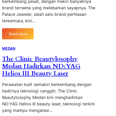
berkembang pesat, dengan makin banyaknya
M
a
M
i
brand ternama yang melebarkan sayapnya. The
e
n
a
t
d
Palace Jeweler, salah satu brand perhiasan
p
s
a
a
terkemuka, kini…
a
i
P
n
A
h
r
,
g
M
e
Read More
H
:
u
a
s
a
T
n
h
i
d
h
MEDAN
a
a
d
i
e
n
l
e
The Clinic Beautylosophy
r
P
d
,
n
Medan Hadirkan ND:YAG
k
a
i
I
a
l
Helios III Beauty Laser
K
n
n
a
r
i
S
c
e
A
Perawatan kulit semakin berkembang dengan
o
e
d
l
hadirnya teknologi canggih. The Clinic
l
J
i
a
Beautylosophy Medan kini menghadirkan
u
e
t
s
ND:YAG Helios III beauty laser, teknologi terkini
s
w
T
a
yang mampu mengatasi…
i
e
a
n
T
l