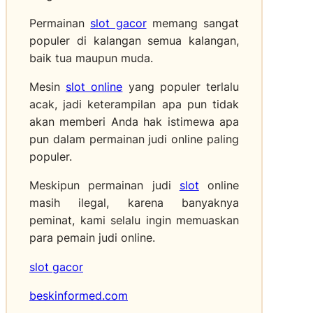
G
n
a
e
A
Permainan
slot gacor
memang sangat
g
l
m
populer di kalangan semua kalangan,
i
a
p
baik tua maupun muda.
P
r
u
e
B
h
Mesin
slot online
yang populer terlalu
m
i
A
acak, jadi keterampilan apa pun tidak
b
n
t
akan memberi Anda hak istimewa apa
a
c
a
n
pun dalam permainan judi online paling
a
s
g
populer.
n
i
u
g
I
n
Meskipun permainan judi
slot
online
B
n
a
masih ilegal, karena banyaknya
I
t
n
P
peminat, kami selalu ingin memuaskan
e
S
e
para pemain judi online.
r
u
m
n
m
a
slot gacor
e
a
t
t
t
a
beskinformed.com
“
e
n