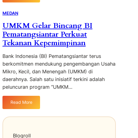
i
t
e
s
5
P
a
r
d
D
MEDAN
O
b
a
a
N
e
UMKM Gelar Bincang BI
n
f
P
:
A
Pematangsiantar Perkuat
t
a
K
b
a
Tekanan Kepemimpinan
p
o
a
r
u
n
d
S
Bank Indonesia (BI) Pematangsiantar terus
a
t
i
o
berkomitmen mendukung pengembangan Usaha
r
l
i
Mikro, Kecil, dan Menengah (UMKM) di
u
b
daerahnya. Salah satu inisiatif terkini adalah
s
u
peluncuran program “UMKM…
i
s
C
i
e
Read More
N
:
p
y
U
a
a
M
t
t
K
d
a
M
a
Blogroll
B