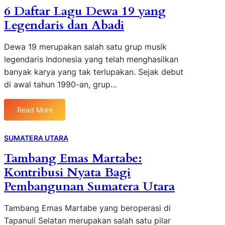
r
o
n
6 Daftar Lagu Dewa 19 yang
K
i
p
t
e
Legendaris dan Abadi
k
h
e
u
u
y
r
a
t
Dewa 19 merupakan salah satu grup musik
M
P
n
3
legendaris Indonesia yang telah menghasilkan
e
o
g
7
d
banyak karya yang tak terlupakan. Sejak debut
i
a
C
a
di awal tahun 1990-an, grup…
n
n
a
n
t
C
b
H
M
e
Read More
a
a
:
a
p
n
d
6
l
a
g
i
D
SUMATERA UTARA
l
t
O
r
a
M
d
Tambang Emas Martabe:
l
k
f
e
a
a
Kontribusi Nyata Bagi
a
t
d
n
h
n
a
Pembangunan Sumatera Utara
a
M
r
N
r
n
u
a
D
L
Tambang Emas Martabe yang beroperasi di
d
g
:
a
a
Tapanuli Selatan merupakan salah satu pilar
a
Y
g