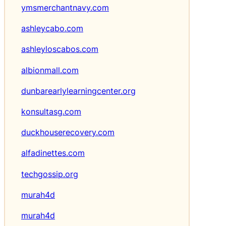
a
ymsmerchantnavy.com
n
K
ashleycabo.com
e
ashleyloscabos.com
p
e
albionmall.com
m
i
dunbarearlylearningcenter.org
m
p
konsultasg.com
i
n
duckhouserecovery.com
a
n
alfadinettes.com
techgossip.org
murah4d
murah4d