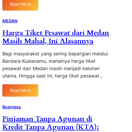
t
B
Read More
:
d
a
L
a
k
e
MEDAN
l
t
n
a
i
Harga Tiket Pesawat dari Medan
o
m
S
Masih Mahal, Ini Alasannya
v
K
o
o
e
s
I
Bagi masyarakat yang sering bepergian melalui
p
i
n
Bandara Kualanamu, mahalnya harga tiket
o
a
d
l
pesawat dari Medan masih menjadi keluhan
l
o
i
utama. Hingga saat ini, harga tiket pesawat…
(
n
s
H
e
i
A
Read More
s
a
:
B
i
n
H
)
a
N
a
Business
k
P
e
r
e
Pinjaman Tanpa Agunan di
e
g
g
-
r
Kredit Tanpa Agunan (KTA):
a
a
7
k
r
T