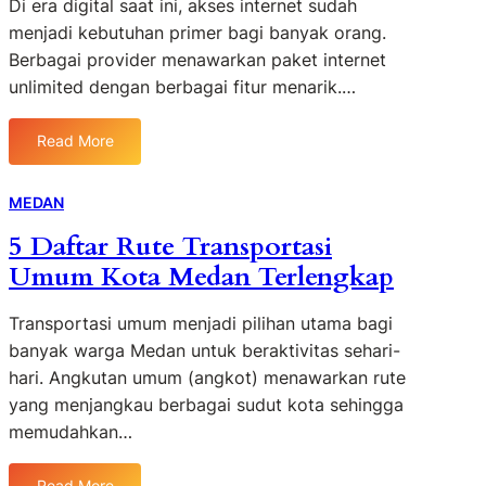
Di era digital saat ini, akses internet sudah
n
a
v
t
menjadi kebutuhan primer bagi banyak orang.
h
o
i
Berbagai provider menawarkan paket internet
M
r
k
unlimited dengan berbagai fitur menarik.…
i
i
d
n
t
a
i
K
Read More
n
:
m
e
N
P
a
l
y
a
MEDAN
l
u
a
k
i
a
5 Daftar Rute Transportasi
m
e
s
r
a
Umum Kota Medan Terlengkap
t
1
g
n
I
L
a
n
Transportasi umum menjadi pilihan utama bagi
a
t
banyak warga Medan untuk beraktivitas sehari-
n
e
hari. Angkutan umum (angkot) menawarkan rute
t
r
a
yang menjangkau berbagai sudut kota sehingga
n
i
memudahkan…
e
T
t
e
U
Read More