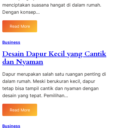
m
m
menciptakan suasana hangat di dalam rumah.
n
p
b
Dengan konsep…
a
e
u
U
t
L
k
i
a
Read More
:
u
t
l
D
r
i
u
e
Business
a
f
L
s
n
i
Desain Dapur Kecil yang Cantik
a
3
n
dan Nyaman
i
×
t
n
2
a
R
Dapur merupakan salah satu ruangan penting di
M
s
u
:
dalam rumah. Meski berukuran kecil, dapur
L
a
S
tetap bisa tampil cantik dan nyaman dengan
e
n
e
desain yang tepat. Pemilihan…
n
g
d
g
T
e
k
Read More
V
r
:
a
M
h
D
p
i
a
e
Business
d