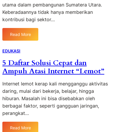
h
utama dalam pembangunan Sumatera Utara.
y
A
u
a
Keberadaannya tidak hanya memberikan
G
D
n
kontribusi bagi sektor…
H
e
g
e
w
D
l
a
Read More
i
:
i
1
p
T
o
9
e
a
EDUKASI
s
y
r
m
I
a
5 Daftar Solusi Cepat dan
t
b
I
n
Ampuh Atasi Internet “Lemot”
a
a
I
g
n
n
B
L
d
g
Internet lemot kerap kali mengganggu aktivitas
e
e
i
E
a
daring, mulai dari bekerja, belajar, hingga
g
n
m
u
e
hiburan. Masalah ini bisa disebabkan oleh
g
a
t
n
berbagai faktor, seperti gangguan jaringan,
k
s
y
d
perangkat…
a
M
L
a
n
a
a
r
d
r
Read More
s
i
: