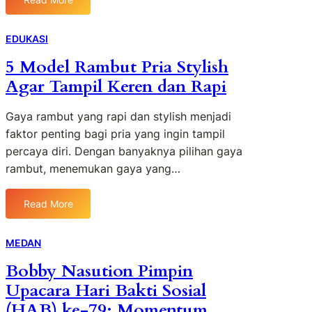
r
:
n
b
5
l
a
D
EDUKASI
i
r
a
m
5 Model Rambut Pria Stylish
u
f
i
Agar Tampil Keren dan Rapi
K
t
t
e
a
e
r
r
Gaya rambut yang rapi dan stylish menjadi
d
e
R
faktor penting bagi pria yang ingin tampil
:
n
u
percaya diri. Dengan banyaknya pilihan gaya
A
d
t
rambut, menemukan gaya yang…
p
a
e
a
n
T
S
Read More
K
r
:
a
e
a
5
j
k
n
M
MEDAN
a
i
s
o
y
Bobby Nasution Pimpin
n
p
d
a
i
o
Upacara Hari Bakti Sosial
e
n
a
r
l
(HAB) ke-79: Momentum
g