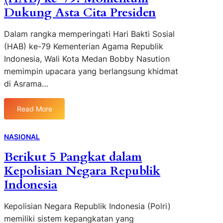
n
t
R
P
Dukung Asta Cita Presiden
a
a
e
s
m
r
Dalam rangka memperingati Hari Bakti Sosial
i
b
l
U
(HAB) ke-79 Kementerian Agama Republik
u
u
m
Indonesia, Wali Kota Medan Bobby Nasution
t
D
u
P
memimpin upacara yang berlangsung khidmat
i
m
r
di Asrama…
k
K
i
e
o
a
t
Read More
t
:
S
a
a
B
t
h
M
o
y
NASIONAL
u
e
b
l
i
Berikut 5 Pangkat dalam
d
b
i
S
a
Kepolisian Negara Republik
y
s
e
n
N
h
Indonesia
b
T
a
A
e
e
s
g
l
Kepolisian Negara Republik Indonesia (Polri)
r
u
a
u
memiliki sistem kepangkatan yang
l
t
r