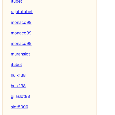
itubet
rajatotobet
monaco99
monaco99
monaco99
murahslot
itubet
hulk138
hulk138
gilaslot88
slot5000