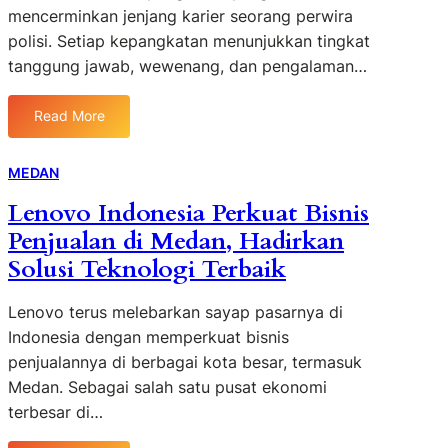
m
mencerminkan jenjang karier seorang perwira
e
i
T
B
n
polisi. Setiap kepangkatan menunjukkan tingkat
o
a
e
g
tanggung jawab, wewenang, dan pengalaman…
n
m
r
k
P
p
l
a
i
i
a
Read More
p
:
m
l
n
B
p
K
g
e
MEDAN
i
e
g
r
n
r
a
Lenovo Indonesia Perkuat Bisnis
i
U
e
n
Penjualan di Medan, Hadirkan
k
p
n
a
u
Solusi Teknologi Terbaik
a
d
n
t
c
a
?
5
a
n
Lenovo terus melebarkan sayap pasarnya di
P
r
R
Indonesia dengan memperkuat bisnis
a
a
a
penjualannya di berbagai kota besar, termasuk
n
H
p
Medan. Sebagai salah satu pusat ekonomi
g
a
i
terbesar di…
k
r
a
i