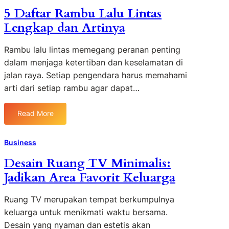
s
r
5 Daftar Rambu Lalu Lintas
a
n
Lengkap dan Artinya
i
d
n
i
K
Rambu lalu lintas memegang peranan penting
E
a
dalam menjaga ketertiban dan keselamatan di
r
m
a
jalan raya. Setiap pengendara harus memahami
a
D
arti dari setiap rambu agar dapat…
r
i
T
g
Read More
i
i
:
d
t
5
u
a
D
Business
r
l
a
Desain Ruang TV Minimalis:
S
y
f
e
Jadikan Area Favorit Keluarga
a
t
d
n
a
e
g
r
Ruang TV merupakan tempat berkumpulnya
r
K
R
keluarga untuk menikmati waktu bersama.
h
o
a
Desain yang nyaman dan estetis akan
a