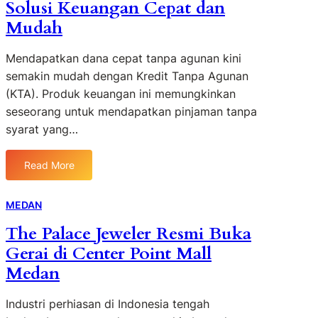
Solusi Keuangan Cepat dan
9
u
a
i
:
Mudah
a
R
k
M
t
e
e
o
Mendapatkan dana cepat tanpa agunan kini
B
p
t
m
i
semakin mudah dengan Kredit Tanpa Agunan
u
P
e
s
(KTA). Produk keuangan ini memungkinkan
b
e
n
n
l
s
seseorang untuk mendapatkan pinjaman tanpa
t
i
i
a
syarat yang…
u
s
k
w
m
P
I
a
D
Read More
e
n
:
t
u
n
d
P
d
k
j
o
i
a
MEDAN
u
u
n
n
r
n
The Palace Jeweler Resmi Buka
a
e
j
i
g
l
Gerai di Center Point Mall
s
a
M
A
a
i
m
e
Medan
s
n
a
a
d
t
d
n
a
a
Industri perhiasan di Indonesia tengah
i
T
n
C