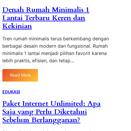
n
n
s
a
Denah Rumah Minimalis 1
i
a
a
n
m
Lantai Terbaru Keren dan
n
i
A
a
a
n
Kekinian
r
l
m
D
t
i
u
a
i
Tren rumah minimalis terus berkembang dengan
s
n
p
n
berbagai desain modern dan fungsional. Rumah
:
T
u
y
minimalis 1 lantai menjadi pilihan favorit karena
J
e
r
a
a
lebih praktis, efisien, dan tetap…
t
K
d
a
e
i
p
c
Read More
:
k
N
i
D
a
y
l
e
n
EDUKASI
a
y
n
A
m
a
Paket Internet Unlimited: Apa
a
r
a
n
Saja yang Perlu Diketahui
h
e
n
g
R
a
Sebelum Berlangganan?
C
u
F
a
m
a